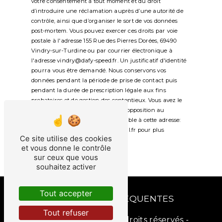
votre consentement à tout moment et du droit
d’introduire une réclamation auprès d’une autorité de
contrôle, ainsi que d’organiser le sort de vos données
post-mortem. Vous pouvez exercer ces droits par voie
postale à l'adresse 155 Rue des Pierres Dorées, 69490
Vindry-sur-Turdine ou par courrier électronique à
l'adresse vindry@dafy-speed.fr. Un justificatif d'identité
pourra vous être demandé. Nous conservons vos
données pendant la période de prise de contact puis
pendant la durée de prescription légale aux fins
probatoires et de gestion des contentieux. Vous avez le
droit de vous inscrire sur la liste d'opposition au
démarchage téléphonique, disponible à cette adresse:
Bloctel.gouv.fr
. Consultez le site cnil.fr pour plus
Ce site utilise des cookies
d’informations sur vos droits.
et vous donne le contrôle
sur ceux que vous
souhaitez activer
Tout accepter
RECHERCHES FRÉQUENTES
Tout refuser
©
Vistalid
- 2026 - Tous droits réservés -