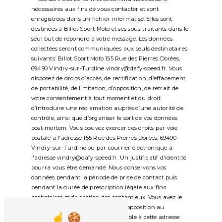
nécessaires aux fins de vous contacter et sont
enregistrées dans un fichier informatisé. Elles sont
destinées à Billot Sport Moto et ses sous-traitants dans le
seul but de répondre à votre message. Les données
collectées seront communiquées aux seuls destinataires
suivants: Billot Sport Moto 155 Rue des Pierres Dorées,
69490 Vindry-sur-Turdine vindry@dafy-speed.fr. Vous
disposez de droits d’accès, de rectification, d’effacement,
de portabilité, de limitation, d’opposition, de retrait de
votre consentement à tout moment et du droit
d’introduire une réclamation auprès d’une autorité de
contrôle, ainsi que d’organiser le sort de vos données
post-mortem. Vous pouvez exercer ces droits par voie
postale à l'adresse 155 Rue des Pierres Dorées, 69490
Vindry-sur-Turdine ou par courrier électronique à
l'adresse vindry@dafy-speed.fr. Un justificatif d'identité
pourra vous être demandé. Nous conservons vos
données pendant la période de prise de contact puis
pendant la durée de prescription légale aux fins
probatoires et de gestion des contentieux. Vous avez le
droit de vous inscrire sur la liste d'opposition au
démarchage téléphonique, disponible à cette adresse: