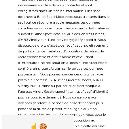
nécessaires aux fins de vous contacter et sont
enregistrées dans un fichier informatisé. Elles sont
destinées à Billot Sport Moto et ses sous-traitants dans le
seul but de répondre à votre message. Les données
collectées seront communiquées aux seuls destinataires
suivants: Billot Sport Moto 155 Rue des Pierres Dorées,
69490 Vindry-sur-Turdine vindry@dafy-speed.fr. Vous
disposez de droits d’accès, de rectification, d’effacement,
de portabilité, de limitation, d’opposition, de retrait de
votre consentement à tout moment et du droit
d’introduire une réclamation auprès d’une autorité de
contrôle, ainsi que d’organiser le sort de vos données
post-mortem. Vous pouvez exercer ces droits par voie
postale à l'adresse 155 Rue des Pierres Dorées, 69490
Vindry-sur-Turdine ou par courrier électronique à
l'adresse vindry@dafy-speed.fr. Un justificatif d'identité
pourra vous être demandé. Nous conservons vos
données pendant la période de prise de contact puis
pendant la durée de prescription légale aux fins
probatoires et de gestion des contentieux. Vous avez le
droit de vous inscrire sur la liste d'opposition au
démarchage téléphonique, disponible à cette adresse: