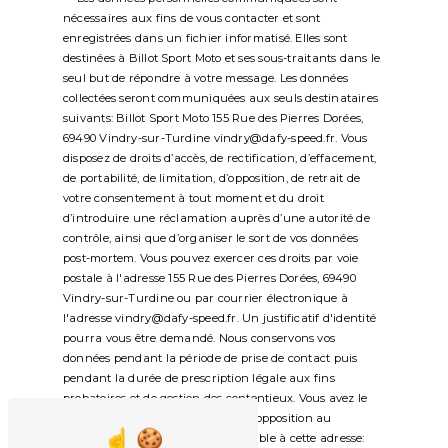
nécessaires aux fins de vous contacter et sont
enregistrées dans un fichier informatisé. Elles sont
destinées à Billot Sport Moto et ses sous-traitants dans le
seul but de répondre à votre message. Les données
collectées seront communiquées aux seuls destinataires
suivants: Billot Sport Moto 155 Rue des Pierres Dorées,
69490 Vindry-sur-Turdine vindry@dafy-speed.fr. Vous
disposez de droits d’accès, de rectification, d’effacement,
de portabilité, de limitation, d’opposition, de retrait de
votre consentement à tout moment et du droit
d’introduire une réclamation auprès d’une autorité de
contrôle, ainsi que d’organiser le sort de vos données
post-mortem. Vous pouvez exercer ces droits par voie
postale à l'adresse 155 Rue des Pierres Dorées, 69490
Vindry-sur-Turdine ou par courrier électronique à
l'adresse vindry@dafy-speed.fr. Un justificatif d'identité
pourra vous être demandé. Nous conservons vos
données pendant la période de prise de contact puis
pendant la durée de prescription légale aux fins
probatoires et de gestion des contentieux. Vous avez le
droit de vous inscrire sur la liste d'opposition au
démarchage téléphonique, disponible à cette adresse: