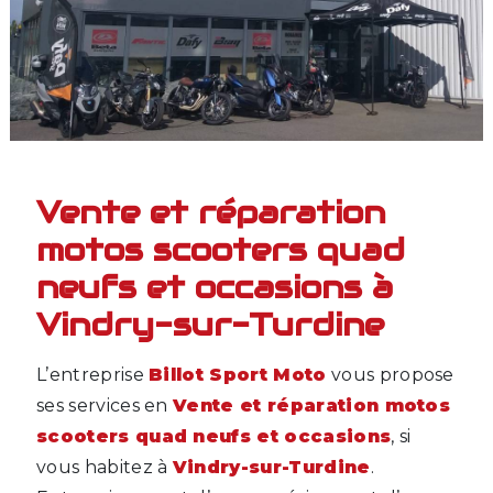
Vente et réparation
motos scooters quad
neufs et occasions à
Vindry-sur-Turdine
L’entreprise
Billot Sport Moto
vous propose
ses services en
Vente et réparation motos
scooters quad neufs et occasions
, si
vous habitez à
Vindry-sur-Turdine
.